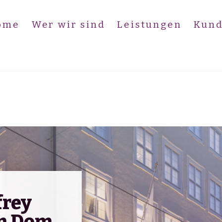
ome
Wer wir sind
Leistungen
Kun
Sallinger PR – Lodenfrey
frey
m Dom