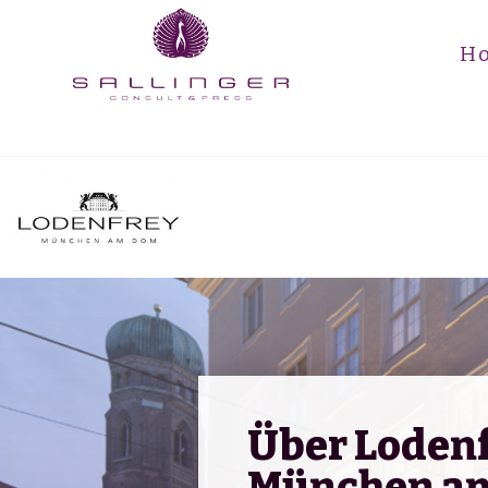
H
Über Loden
München a