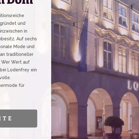
itionsreiche
egründet und
inzwischen in
nbesitz. Auf sechs
tionale Mode und
n traditioneller
. Wer Wert auf
 bei Lodenfrey ein
volle.
gnermode für
ITE