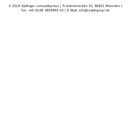
© 2019 Sallinger consult&press | Friedrichstraße 32, 80801 München |
Tel. +49 (0)89 3888845-20 | E-Mail: info@sallingerpr.de