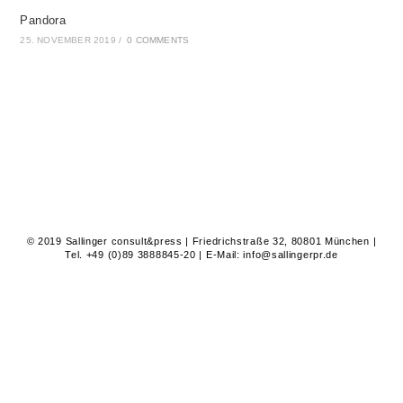
Pandora
25. NOVEMBER 2019
/
0 COMMENTS
© 2019 Sallinger consult&press | Friedrichstraße 32, 80801 München |
Tel. +49 (0)89 3888845-20 | E-Mail: info@sallingerpr.de